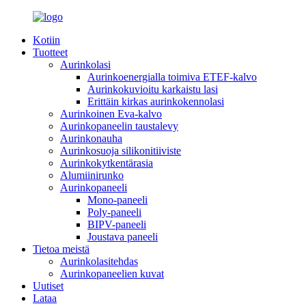
Kotiin
Tuotteet
Aurinkolasi
Aurinkoenergialla toimiva ETEF-kalvo
Aurinkokuvioitu karkaistu lasi
Erittäin kirkas aurinkokennolasi
Aurinkoinen Eva-kalvo
Aurinkopaneelin taustalevy
Aurinkonauha
Aurinkosuoja silikonitiiviste
Aurinkokytkentärasia
Alumiinirunko
Aurinkopaneeli
Mono-paneeli
Poly-paneeli
BIPV-paneeli
Joustava paneeli
Tietoa meistä
Aurinkolasitehdas
Aurinkopaneelien kuvat
Uutiset
Lataa