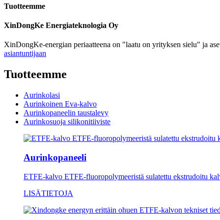
Tuotteemme
XinDongKe Energiateknologia Oy
XinDongKe-energian periaatteena on "laatu on yrityksen sielu" ja ase
asiantuntijaan
Tuotteemme
Aurinkolasi
Aurinkoinen Eva-kalvo
Aurinkopaneelin taustalevy
Aurinkosuoja silikonitiiviste
Aurinkopaneeli
ETFE-kalvo ETFE-fluoropolymeeristä sulatettu ekstrudoitu ka
LISÄTIETOJA