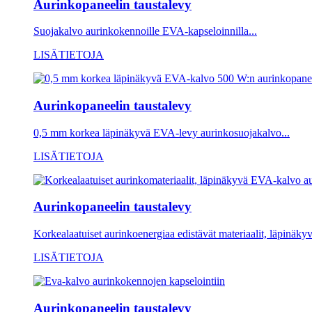
Aurinkopaneelin taustalevy
Suojakalvo aurinkokennoille EVA-kapseloinnilla...
LISÄTIETOJA
Aurinkopaneelin taustalevy
0,5 mm korkea läpinäkyvä EVA-levy aurinkosuojakalvo...
LISÄTIETOJA
Aurinkopaneelin taustalevy
Korkealaatuiset aurinkoenergiaa edistävät materiaalit, läpinäky
LISÄTIETOJA
Aurinkopaneelin taustalevy