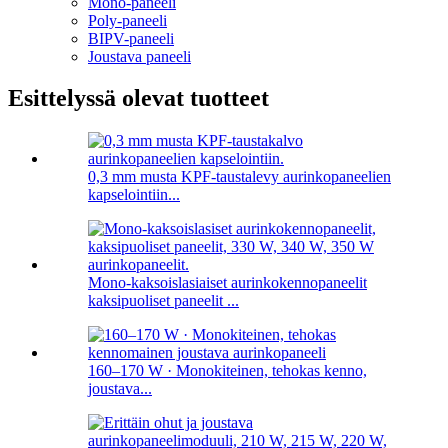
Mono-paneeli
Poly-paneeli
BIPV-paneeli
Joustava paneeli
Esittelyssä olevat tuotteet
0,3 mm musta KPF-taustalevy aurinkopaneelien
kapselointiin...
Mono-kaksoislasiaiset aurinkokennopaneelit
kaksipuoliset paneelit ...
160–170 W · Monokiteinen, tehokas kenno,
joustava...