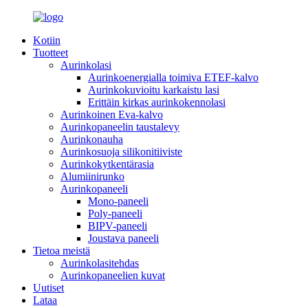
Kotiin
Tuotteet
Aurinkolasi
Aurinkoenergialla toimiva ETEF-kalvo
Aurinkokuvioitu karkaistu lasi
Erittäin kirkas aurinkokennolasi
Aurinkoinen Eva-kalvo
Aurinkopaneelin taustalevy
Aurinkonauha
Aurinkosuoja silikonitiiviste
Aurinkokytkentärasia
Alumiinirunko
Aurinkopaneeli
Mono-paneeli
Poly-paneeli
BIPV-paneeli
Joustava paneeli
Tietoa meistä
Aurinkolasitehdas
Aurinkopaneelien kuvat
Uutiset
Lataa