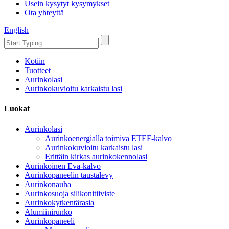
Usein kysytyt kysymykset
Ota yhteyttä
English
Kotiin
Tuotteet
Aurinkolasi
Aurinkokuvioitu karkaistu lasi
Luokat
Aurinkolasi
Aurinkoenergialla toimiva ETEF-kalvo
Aurinkokuvioitu karkaistu lasi
Erittäin kirkas aurinkokennolasi
Aurinkoinen Eva-kalvo
Aurinkopaneelin taustalevy
Aurinkonauha
Aurinkosuoja silikonitiiviste
Aurinkokytkentärasia
Alumiinirunko
Aurinkopaneeli