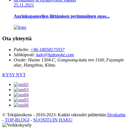
25.11.2021
Aurinkopaneelien liittämisen perimmäinen opas...
Ota yhteyttä
Puhelin:
+86-18058175937
Sähköposti:
judy@hzdongke.com
Osoite:
Huone 1304-C, Gongwang-katu nro 1160, Fuyangin
alue, Hangzhou, Kiina.
KYSY NYT
© Tekijänoikeus - 2010-2023: Kaikki oikeudet pidätetään.
Sivukartta
-
TOP-BLOGI
-
SUOSITUIN HAKU